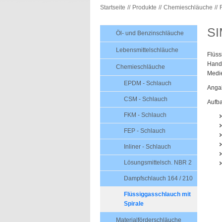
Startseite
Produkte
Chemieschläuche
S
Öl- und Benzinschläuche
Lebensmittelschläuche
Flüss
Handh
Chemieschläuche
Medi
EPDM - Schlauch
Angab
CSM - Schlauch
Aufb
FKM - Schlauch
FEP - Schlauch
Inliner - Schlauch
Lösungsmittelsch. NBR 2
Dampfschlauch 164 / 210
Flüssiggasschlauch mit
Spirale
Materialförderschläuche