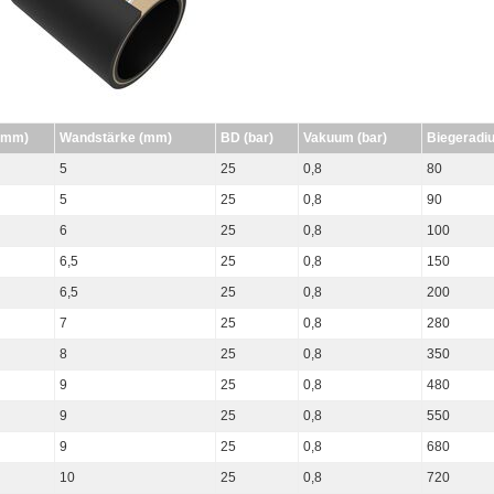
(mm)
Wandstärke (mm)
BD (bar)
Vakuum (bar)
Biegeradi
5
25
0,8
80
5
25
0,8
90
6
25
0,8
100
6,5
25
0,8
150
6,5
25
0,8
200
7
25
0,8
280
8
25
0,8
350
9
25
0,8
480
9
25
0,8
550
9
25
0,8
680
10
25
0,8
720