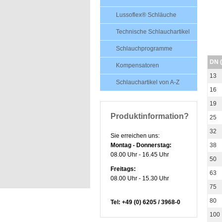
Lussoflex® Schläuche
Technische Schlauchartikel
Schlauchprogramme
DN 
Kompensatoren
13
Schlauchartikel von A-Z
16
19
Produktinformation?
25
32
Sie erreichen uns:
Montag - Donnerstag:
38
08.00 Uhr - 16.45 Uhr
50
Freitags:
63
08.00 Uhr - 15.30 Uhr
75
80
Tel: +49 (0) 6205 / 3968-0
100