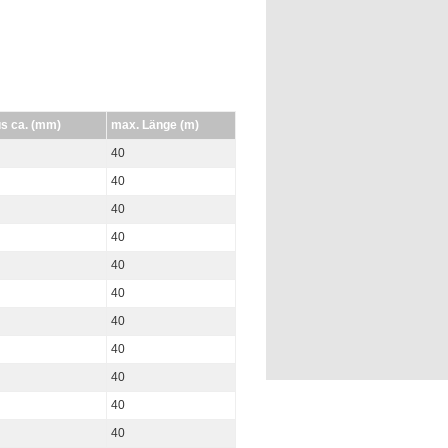
us ca. (mm)
max. Länge (m)
40
40
40
40
40
40
40
40
40
40
40