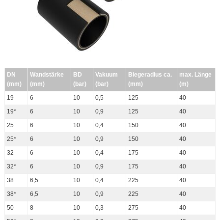
DN
Wandstärke
BD
Vakuum
Biegeradius ca.
max. Länge
(mm)
(mm)
(bar)
(bar)
(mm)
(m)
19
6
10
0,5
125
40
19*
6
10
0,9
125
40
25
6
10
0,4
150
40
25*
6
10
0,9
150
40
32
6
10
0,4
175
40
32*
6
10
0,9
175
40
38
6,5
10
0,4
225
40
38*
6,5
10
0,9
225
40
50
8
10
0,3
275
40