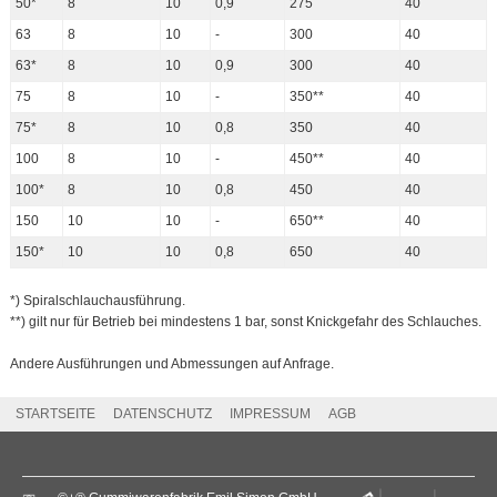
50*
8
10
0,9
275
40
63
8
10
-
300
40
63*
8
10
0,9
300
40
75
8
10
-
350**
40
75*
8
10
0,8
350
40
100
8
10
-
450**
40
100*
8
10
0,8
450
40
150
10
10
-
650**
40
150*
10
10
0,8
650
40
*) Spiralschlauchausführung.
**) gilt nur für Betrieb bei mindestens 1 bar, sonst Knickgefahr des Schlauches.
Andere Ausführungen und Abmessungen auf Anfrage.
STARTSEITE
DATENSCHUTZ
IMPRESSUM
AGB