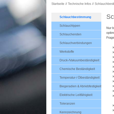
Startseite
Technische Infos
Schlauchbes
Sc
Schlauchbestimmung
Schlauchtypen
Nur b
optim
Schlauchenden
Frage
Schlauchverbindungen
Werkstoffe
Druck-/Vakuumbeständigkeit
Chemische Beständigkeit
Temperatur-/ Ölbeständigkeit
Biegeradien & Abriebfestigkeit
Elektrische Leitfähigkeit
Toleranzen
Kennzeichnung