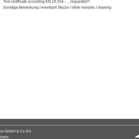
Test certificate according EN 10.204 - ... requested?
Sonstige Bemerkung / eventuell Skizze / other remarks / drawing
mon GmbH & Co KG
sheim