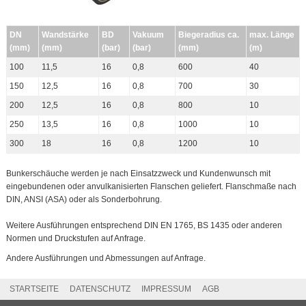
DN
Wandstärke
BD
Vakuum
Biegeradius ca.
max. Länge
(mm)
(mm)
(bar)
(bar)
(mm)
(m)
100
11,5
16
0,8
600
40
150
12,5
16
0,8
700
30
200
12,5
16
0,8
800
10
250
13,5
16
0,8
1000
10
300
18
16
0,8
1200
10
Bunkerschäuche werden je nach Einsatzzweck und Kundenwunsch mit
eingebundenen oder anvulkanisierten Flanschen geliefert. Flanschmaße nach
DIN, ANSI (ASA) oder als Sonderbohrung.
Weitere Ausführungen entsprechend DIN EN 1765, BS 1435 oder anderen
Normen und Druckstufen auf Anfrage.
Andere Ausführungen und Abmessungen auf Anfrage.
STARTSEITE
DATENSCHUTZ
IMPRESSUM
AGB