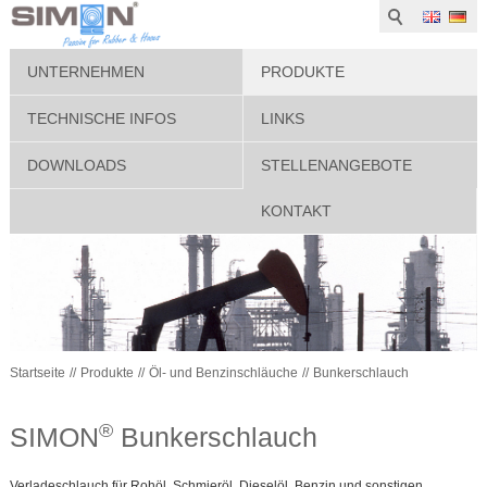
UNTERNEHMEN
PRODUKTE
TECHNISCHE INFOS
LINKS
DOWNLOADS
STELLENANGEBOTE
KONTAKT
Startseite
Produkte
Öl- und Benzinschläuche
Bunkerschlauch
®
SIMON
Bunkerschlauch
Verladeschlauch für Rohöl, Schmieröl, Dieselöl, Benzin und sonstigen