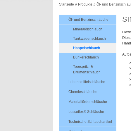
Startseite
Produkte
Öl- und Benzinschlä
S
Öl- und Benzinschläuche
Mineralölschlauch
Flexi
Diese
Tankwagenschlauch
Handh
Haspelschlauch
Aufb
Bunkerschlauch
Teerspritz- &
Bitumenschlauch
Lebensmittelschläuche
Chemieschläuche
Materialförderschläuche
Lussoflex® Schläuche
Technische Schlauchartikel