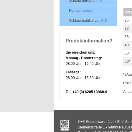
Schlauchprogramme
Kompensatoren
DN 
25
Schlauchartikel von A-Z
32
38
Produktinformation?
40
Sie erreichen uns:
50
Montag - Donnerstag:
50*
08.00 Uhr - 16.45 Uhr
Freitags:
*) Au
08.00 Uhr - 15.30 Uhr
Rolle
Ande
Tel: +49 (0) 6205 / 3968-0
©+® Gummiwarenfabrik Emil Si
Siemensstraße 1 • 68809 Neulus