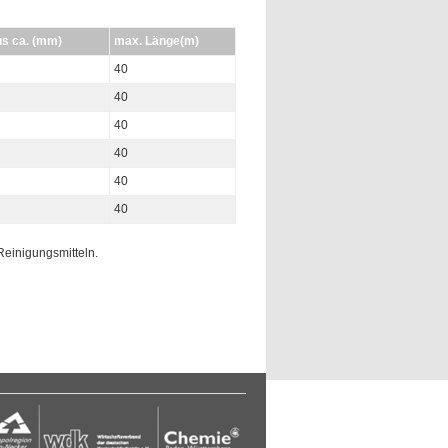
us ca. (mm)
max. Länge(m)
40
40
40
40
40
40
Reinigungsmitteln.