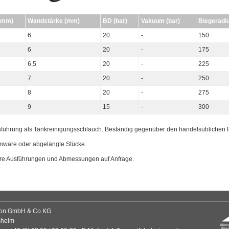
(mm)
Wandstärke (mm)
BD (bar)
Vakuum (bar)
Biegeradi
6
20
-
150
6
20
-
175
6,5
20
-
225
7
20
-
250
8
20
-
275
9
15
-
300
sführung als Tankreinigungsschlauch. Beständig gegenüber den handelsüblichen 
nware oder abgelängte Stücke.
re Ausführungen und Abmessungen auf Anfrage.
mon GmbH & Co KG
sheim